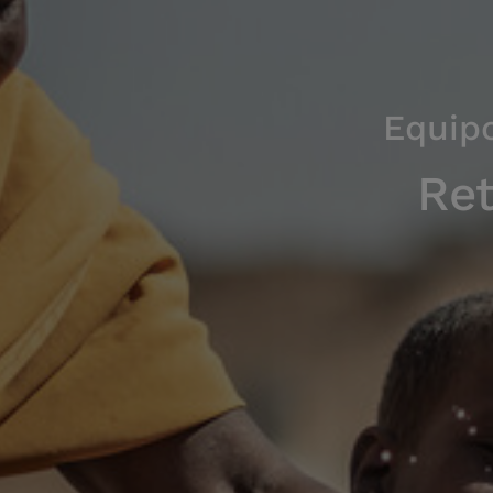
Equip
Ret