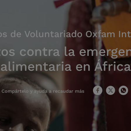
os de Voluntariado Oxfam In
os contra la emerge
alimentaria en África
Compártelo y ayuda a recaudar más