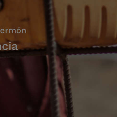
termón
ncia