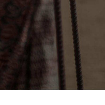
20
páginas creadas,
€67,782
recaudados